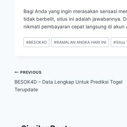
Bagi Anda yang ingin merasakan sensasi me
tidak berbelit, situs ini adalah jawabannya.
nikmati pembayaran cepat langsung di akun
Post
#
BESOK4D
#
RAMALAN ANGKA HARI INI
#
Situs
Tags:
Post
PREVIOUS
BESOK4D – Data Lengkap Untuk Prediksi Togel
navigation
Terupdate