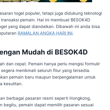
saran togel populer, tetapi juga didukung teknologi
 transaksi pemain. Hal ini membuat BESOK4D
ogel yang dapat diandalkan. Dibawah ini anda bisa
seputaran
RAMALAN ANGKA HARI INI
.
 Dengan Mudah di BESOK4D
 dan cepat. Pemain hanya perlu mengisi formulir
 segera menikmati seluruh fitur yang tersedia.
ahkan pemain baru maupun berpengalaman untuk
 kesulitan.
kan berbagai pasaran resmi seperti Hongkong,
n begitu, pemain dapat memilih pasaran sesuai