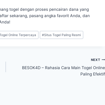
nang togel dengan proses pencairan dana yang
 Daftar sekarang, pasang angka favorit Anda, dan
 Anda!
 Togel Online Terpercaya
#
Situs Togel Paling Resmi
NEXT
BESOK4D – Rahasia Cara Main Togel Online
Paling Efektif