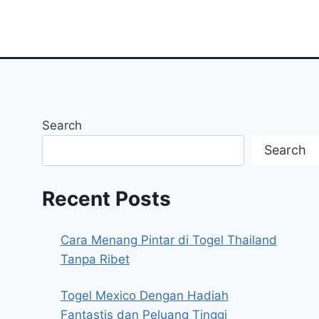
Search
Search
Recent Posts
Cara Menang Pintar di Togel Thailand
Tanpa Ribet
Togel Mexico Dengan Hadiah
Fantastis dan Peluang Tinggi