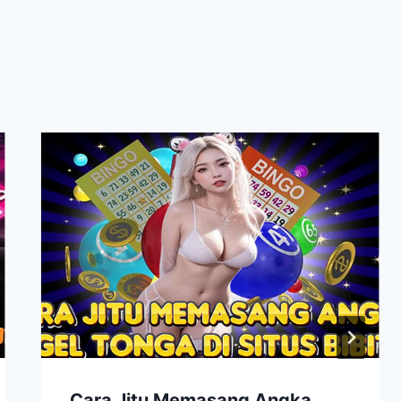
Cara Jitu Memasang Angka