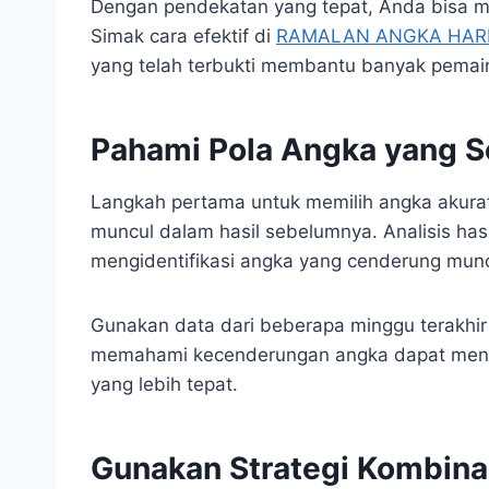
Dengan pendekatan yang tepat, Anda bisa m
Simak cara efektif di
RAMALAN ANGKA HARI 
yang telah terbukti membantu banyak pemain
Pahami Pola Angka yang S
Langkah pertama untuk memilih angka akurat
muncul dalam hasil sebelumnya. Analisis ha
mengidentifikasi angka yang cenderung muncu
Gunakan data dari beberapa minggu terakhir 
memahami kecenderungan angka dapat meni
yang lebih tepat.
Gunakan Strategi Kombina