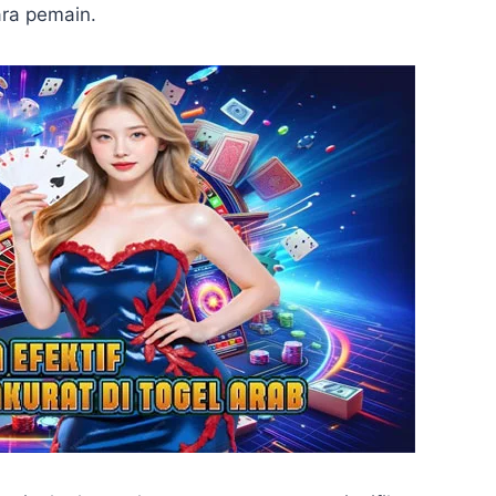
ara pemain.