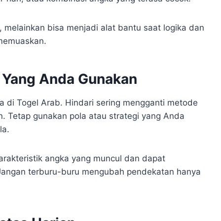
 melainkan bisa menjadi alat bantu saat logika dan
 memuaskan.
 Yang Anda Gunakan
a di Togel Arab. Hindari sering mengganti metode
n. Tetap gunakan pola atau strategi yang Anda
la.
rakteristik angka yang muncul dan dapat
 Jangan terburu-buru mengubah pendekatan hanya