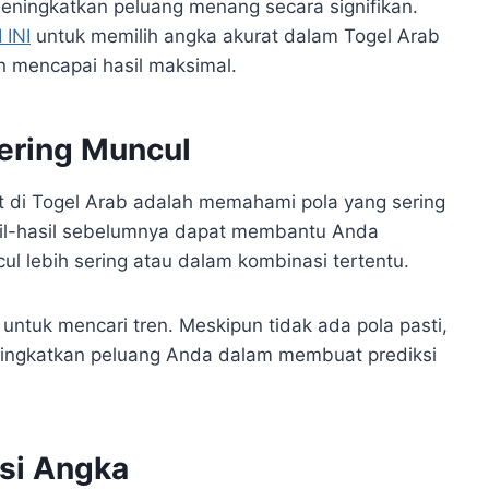
eningkatkan peluang menang secara signifikan.
INI
untuk memilih angka akurat dalam Togel Arab
 mencapai hasil maksimal.
ering Muncul
 di Togel Arab adalah memahami pola yang sering
sil-hasil sebelumnya dapat membantu Anda
l lebih sering atau dalam kombinasi tertentu.
untuk mencari tren. Meskipun tidak ada pola pasti,
ngkatkan peluang Anda dalam membuat prediksi
si Angka