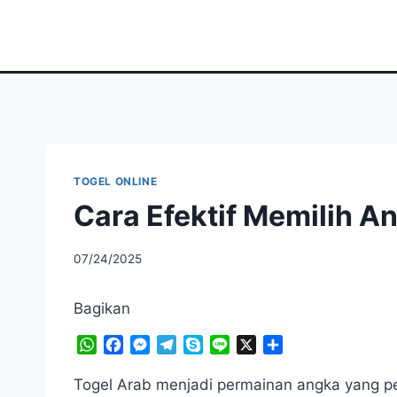
Skip
to
content
TOGEL ONLINE
Cara Efektif Memilih A
07/24/2025
Bagikan
W
F
M
T
S
L
X
S
h
a
e
e
k
i
h
a
c
s
l
y
n
a
Togel Arab menjadi permainan angka yang p