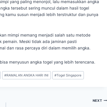
impi yang paling menonjol, lalu memasukkan angka
ngka tersebut sering muncul dalam hasil togel
ng kamu susun menjadi lebih terstruktur dan punya
rkan mimpi memang menjadi salah satu metode
pemain. Meski tidak ada jaminan pasti
nal dan rasa percaya diri dalam memilih angka.
bisa menyusun angka togel yang lebih terencana.
#
RAMALAN ANGKA HARI INI
#
Togel Singapore
NEXT