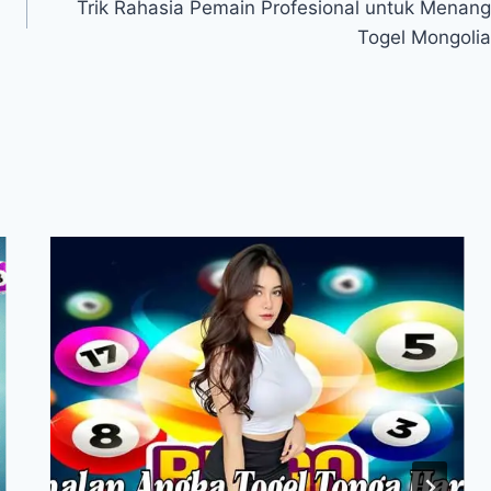
Trik Rahasia Pemain Profesional untuk Menang
Togel Mongolia