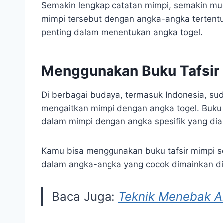
Semakin lengkap catatan mimpi, semakin 
mimpi tersebut dengan angka-angka tertentu. 
penting dalam menentukan angka togel.
Menggunakan Buku Tafsir
Di berbagai budaya, termasuk Indonesia, su
mengaitkan mimpi dengan angka togel. Buku 
dalam mimpi dengan angka spesifik yang d
Kamu bisa menggunakan buku tafsir mimpi s
dalam angka-angka yang cocok dimainkan d
Baca Juga:
Teknik Menebak A