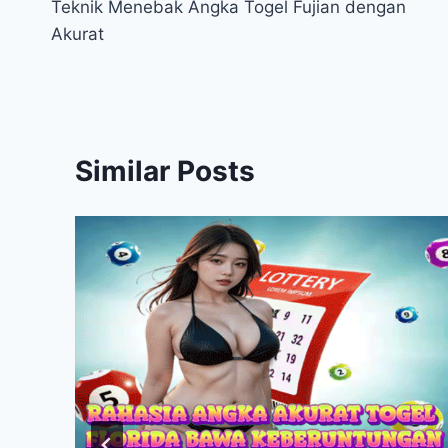
Teknik Menebak Angka Togel Fujian dengan
navigation
Akurat
Similar Posts