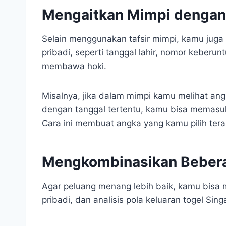
Mengaitkan Mimpi dengan
Selain menggunakan tafsir mimpi, kamu jug
pribadi, seperti tanggal lahir, nomor keber
membawa hoki.
Misalnya, jika dalam mimpi kamu melihat an
dengan tanggal tertentu, kamu bisa memasu
Cara ini membuat angka yang kamu pilih tera
Mengkombinasikan Beber
Agar peluang menang lebih baik, kamu bisa 
pribadi, dan analisis pola keluaran togel Si