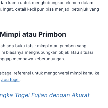
mudah kamu untuk menghubungkan elemen dalam
Ingat, detail kecil pun bisa menjadi petunjuk yang
 Mimpi atau Primbon
dah ada buku tafsir mimpi atau primbon yang
ini biasanya menghubungkan objek atau situasi
ianggap membawa keberuntungan.
ebagai referensi untuk mengonversi mimpi kamu ke
i
abu togel
.
ngka Togel Fujian dengan Akurat