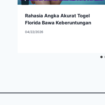
Rahasia Angka Akurat Togel
Florida Bawa Keberuntungan
04/22/2026