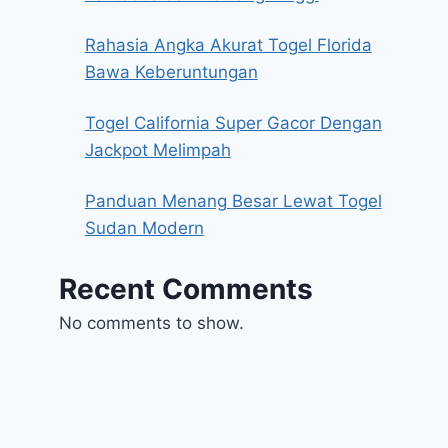
Rahasia Angka Akurat Togel Florida
Bawa Keberuntungan
Togel California Super Gacor Dengan
Jackpot Melimpah
Panduan Menang Besar Lewat Togel
Sudan Modern
Recent Comments
No comments to show.