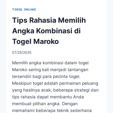
TOGEL ONLINE
Tips Rahasia Memilih
Angka Kombinasi di
Togel Maroko
07/25/2025
Memilih angka kombinasi dalam togel
Maroko sering kali menjadi tantangan
tersendiri bagi para pecinta togel.
Meskipun togel adalah permainan peluang
yang hasilnya acak, beberapa strategi dan
tips rahasia dapat membantu Anda
membuat pilihan angka. Dengan
memahami beberapa teknik sederhana