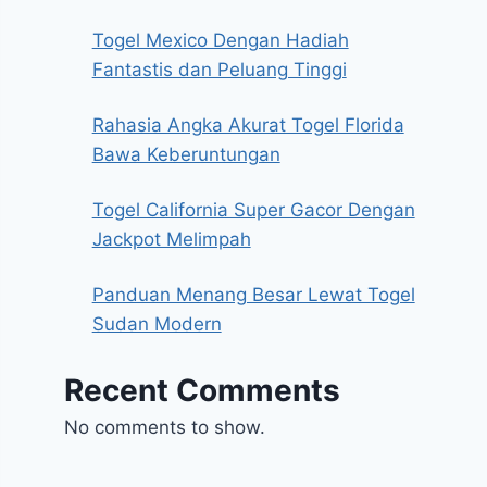
Togel Mexico Dengan Hadiah
Fantastis dan Peluang Tinggi
Rahasia Angka Akurat Togel Florida
Bawa Keberuntungan
Togel California Super Gacor Dengan
Jackpot Melimpah
Panduan Menang Besar Lewat Togel
Sudan Modern
Recent Comments
No comments to show.