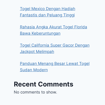
Togel Mexico Dengan Hadiah
Fantastis dan Peluang Tinggi
Rahasia Angka Akurat Togel Florida
Bawa Keberuntungan
Togel California Super Gacor Dengan
Jackpot Melimpah
Panduan Menang Besar Lewat Togel
Sudan Modern
Recent Comments
No comments to show.