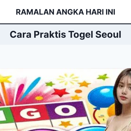
RAMALAN ANGKA HARI INI
Cara Praktis Togel Seoul