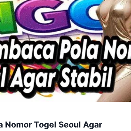
a Nomor Togel Seoul Agar