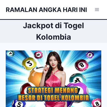
Skip
RAMALAN ANGKA HARI INI
to
content
Jackpot di Togel
Kolombia