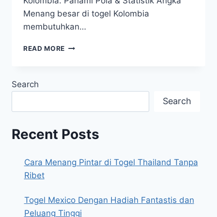
Kolombia. Pahami Pola & Statistik Angka
Menang besar di togel Kolombia
membutuhkan…
STRATEGI
READ MORE
MENANG
BESAR
DI
Search
TOGEL
KOLOMBIA
Search
Recent Posts
Cara Menang Pintar di Togel Thailand Tanpa
Ribet
Togel Mexico Dengan Hadiah Fantastis dan
Peluang Tinggi