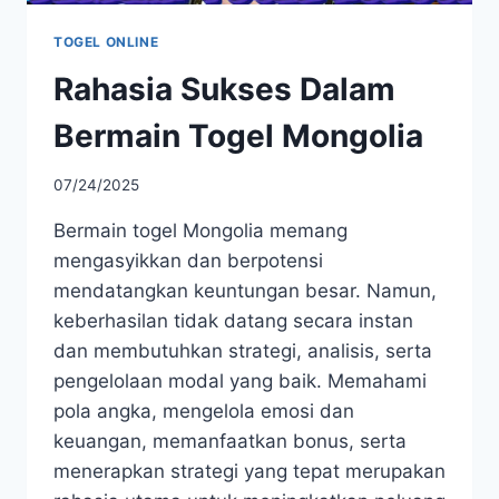
TOGEL ONLINE
Rahasia Sukses Dalam
Bermain Togel Mongolia
07/24/2025
Bermain togel Mongolia memang
mengasyikkan dan berpotensi
mendatangkan keuntungan besar. Namun,
keberhasilan tidak datang secara instan
dan membutuhkan strategi, analisis, serta
pengelolaan modal yang baik. Memahami
pola angka, mengelola emosi dan
keuangan, memanfaatkan bonus, serta
menerapkan strategi yang tepat merupakan