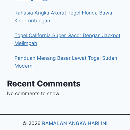
Rahasia Angka Akurat Togel Florida Bawa
Keberuntungan
Togel California Super Gacor Dengan Jackpot
Melimpah
Panduan Menang Besar Lewat Togel Sudan
Modern
Recent Comments
No comments to show.
© 2026
RAMALAN ANGKA HARI INI