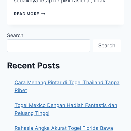
sebaiknya tetap berpikir rasional, tidak…
RAMALAN
READ MORE
ANGKA
TOGEL
TONGA
Search
HARI
INI
Search
Recent Posts
Cara Menang Pintar di Togel Thailand Tanpa
Ribet
Togel Mexico Dengan Hadiah Fantastis dan
Peluang Tinggi
Rahasia Angka Akurat Togel Florida Bawa