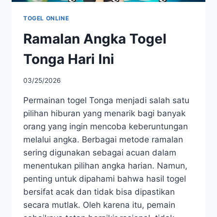
TOGEL ONLINE
Ramalan Angka Togel
Tonga Hari Ini
03/25/2026
Permainan togel Tonga menjadi salah satu
pilihan hiburan yang menarik bagi banyak
orang yang ingin mencoba keberuntungan
melalui angka. Berbagai metode ramalan
sering digunakan sebagai acuan dalam
menentukan pilihan angka harian. Namun,
penting untuk dipahami bahwa hasil togel
bersifat acak dan tidak bisa dipastikan
secara mutlak. Oleh karena itu, pemain