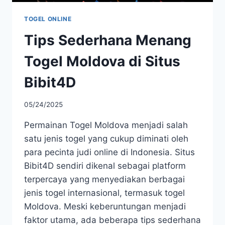
TOGEL ONLINE
Tips Sederhana Menang
Togel Moldova di Situs
Bibit4D
05/24/2025
Permainan Togel Moldova menjadi salah
satu jenis togel yang cukup diminati oleh
para pecinta judi online di Indonesia. Situs
Bibit4D sendiri dikenal sebagai platform
terpercaya yang menyediakan berbagai
jenis togel internasional, termasuk togel
Moldova. Meski keberuntungan menjadi
faktor utama, ada beberapa tips sederhana