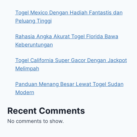
Togel Mexico Dengan Hadiah Fantastis dan
Peluang Tinggi
Rahasia Angka Akurat Togel Florida Bawa
Keberuntungan
Togel California Super Gacor Dengan Jackpot
Melimpah
Panduan Menang Besar Lewat Togel Sudan
Modern
Recent Comments
No comments to show.