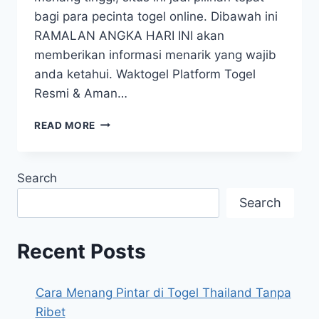
bagi para pecinta togel online. Dibawah ini
RAMALAN ANGKA HARI INI akan
memberikan informasi menarik yang wajib
anda ketahui. Waktogel Platform Togel
Resmi & Aman…
WAKTOGEL
READ MORE
–
BANDAR
TOGEL
Search
RESMI
DENGAN
Search
PASARAN
INTERNASIONAL
Recent Posts
Cara Menang Pintar di Togel Thailand Tanpa
Ribet