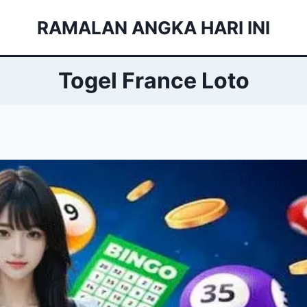
RAMALAN ANGKA HARI INI
Togel France Loto