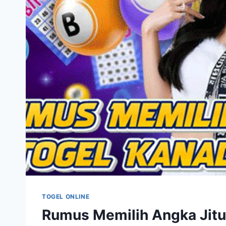
TOGEL ONLINE
Rumus Memilih Angka Jitu