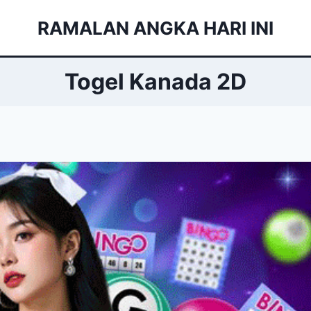
RAMALAN ANGKA HARI INI
Togel Kanada 2D