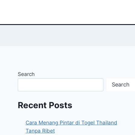
Search
Search
Recent Posts
Cara Menang Pintar di Togel Thailand
Tanpa Ribet