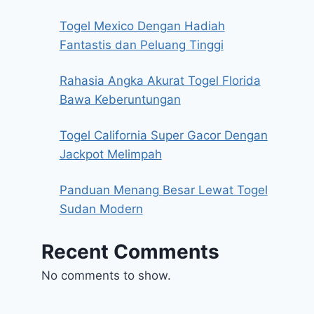
Togel Mexico Dengan Hadiah
Fantastis dan Peluang Tinggi
Rahasia Angka Akurat Togel Florida
Bawa Keberuntungan
Togel California Super Gacor Dengan
Jackpot Melimpah
Panduan Menang Besar Lewat Togel
Sudan Modern
Recent Comments
No comments to show.