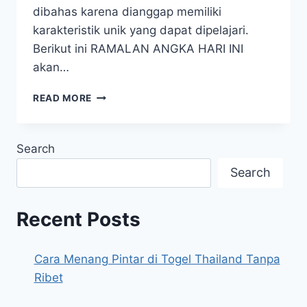
dibahas karena dianggap memiliki
karakteristik unik yang dapat dipelajari.
Berikut ini RAMALAN ANGKA HARI INI
akan…
RAHASIA
READ MORE
KOMBINASI
ANGKA
JITU
Search
DI
TOGEL
Search
MACAU
4D
Recent Posts
Cara Menang Pintar di Togel Thailand Tanpa
Ribet