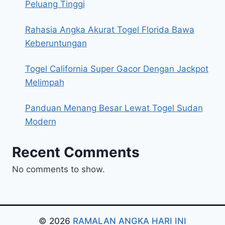
Peluang Tinggi
Rahasia Angka Akurat Togel Florida Bawa
Keberuntungan
Togel California Super Gacor Dengan Jackpot
Melimpah
Panduan Menang Besar Lewat Togel Sudan
Modern
Recent Comments
No comments to show.
© 2026
RAMALAN ANGKA HARI INI