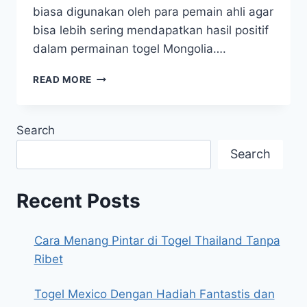
biasa digunakan oleh para pemain ahli agar
bisa lebih sering mendapatkan hasil positif
dalam permainan togel Mongolia….
TRIK
READ MORE
RAHASIA
PEMAIN
PROFESIONAL
Search
UNTUK
MENANG
Search
TOGEL
MONGOLIA
Recent Posts
Cara Menang Pintar di Togel Thailand Tanpa
Ribet
Togel Mexico Dengan Hadiah Fantastis dan