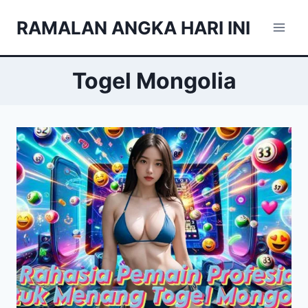
Skip
RAMALAN ANGKA HARI INI
to
content
Togel Mongolia