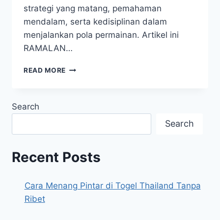
strategi yang matang, pemahaman
mendalam, serta kedisiplinan dalam
menjalankan pola permainan. Artikel ini
RAMALAN…
STRATEGI
READ MORE
AMPUH
TOGEL
VIETNAM
Search
AGAR
JACKPOT
Search
MUDAH
DIDAPAT
Recent Posts
Cara Menang Pintar di Togel Thailand Tanpa
Ribet