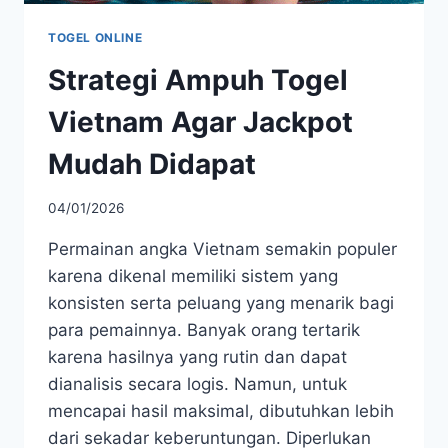
TOGEL ONLINE
Strategi Ampuh Togel
Vietnam Agar Jackpot
Mudah Didapat
04/01/2026
Permainan angka Vietnam semakin populer
karena dikenal memiliki sistem yang
konsisten serta peluang yang menarik bagi
para pemainnya. Banyak orang tertarik
karena hasilnya yang rutin dan dapat
dianalisis secara logis. Namun, untuk
mencapai hasil maksimal, dibutuhkan lebih
dari sekadar keberuntungan. Diperlukan