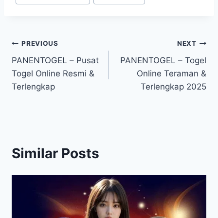
Post
PREVIOUS
NEXT
PANENTOGEL – Pusat
PANENTOGEL – Togel
navigation
Togel Online Resmi &
Online Teraman &
Terlengkap
Terlengkap 2025
Similar Posts