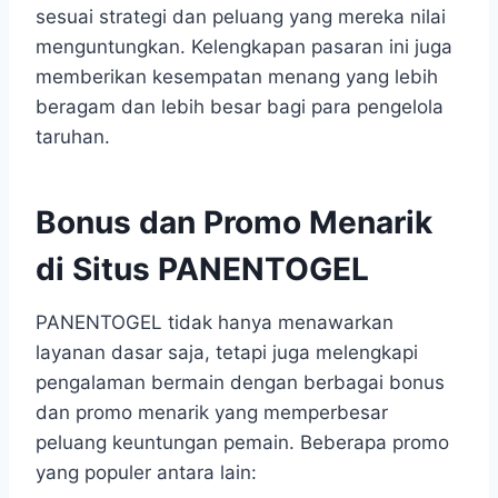
sesuai strategi dan peluang yang mereka nilai
menguntungkan. Kelengkapan pasaran ini juga
memberikan kesempatan menang yang lebih
beragam dan lebih besar bagi para pengelola
taruhan.
Bonus dan Promo Menarik
di Situs PANENTOGEL
PANENTOGEL tidak hanya menawarkan
layanan dasar saja, tetapi juga melengkapi
pengalaman bermain dengan berbagai bonus
dan promo menarik yang memperbesar
peluang keuntungan pemain. Beberapa promo
yang populer antara lain: