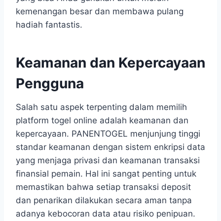
kemenangan besar dan membawa pulang
hadiah fantastis.
Keamanan dan Kepercayaan
Pengguna
Salah satu aspek terpenting dalam memilih
platform togel online adalah keamanan dan
kepercayaan. PANENTOGEL menjunjung tinggi
standar keamanan dengan sistem enkripsi data
yang menjaga privasi dan keamanan transaksi
finansial pemain. Hal ini sangat penting untuk
memastikan bahwa setiap transaksi deposit
dan penarikan dilakukan secara aman tanpa
adanya kebocoran data atau risiko penipuan.