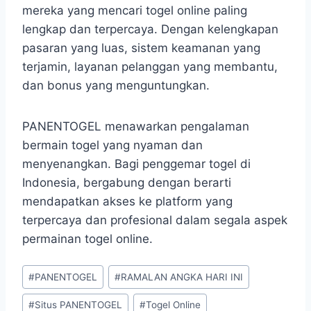
mereka yang mencari togel online paling
lengkap dan terpercaya. Dengan kelengkapan
pasaran yang luas, sistem keamanan yang
terjamin, layanan pelanggan yang membantu,
dan bonus yang menguntungkan.
PANENTOGEL menawarkan pengalaman
bermain togel yang nyaman dan
menyenangkan. Bagi penggemar togel di
Indonesia, bergabung dengan berarti
mendapatkan akses ke platform yang
terpercaya dan profesional dalam segala aspek
permainan togel online.
Post
#
PANENTOGEL
#
RAMALAN ANGKA HARI INI
Tags:
#
Situs PANENTOGEL
#
Togel Online